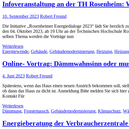
Infoveranstaltung an der TH Rosenheim
10. September 2023
Robert Freund
Die Initiative „Rosenheimer Energiedialoge 2023“ lädt Sie herzlich
den 04. Oktober 2023, ab 19 Uhr an der Technischen Hochschule Ros
selben Thema werden die Vorträge nun
Weiterlesen
Energiewende
,
Gebäude
,
Gebäudemodernisierung
,
Heizung
,
Heizung
Online- Vortrag: Dämmwahnsinn oder mus
4. Juni 2023
Robert Freund
Spätestens, wenn das Haus einen neuen Anstrich bekommen soll, stell
ob dann das Haus zu dicht ist. Anmeldung Bitte melden Sie sich hi
Kontakt Für
Weiterlesen
Dämmung
,
Fenstertausch
,
Gebäudemodernisierung
,
Klimaschutz
,
Wä
Energieberatung der Verbraucherzentrale