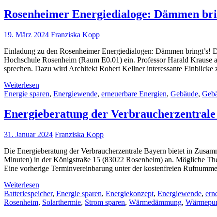
Rosenheimer Energiedialoge: Dämmen bri
19. März 2024
Franziska Kopp
Einladung zu den Rosenheimer Energiedialogen: Dämmen bringt’s! Di
Hochschule Rosenheim (Raum E0.01) ein. Professor Harald Krause
sprechen. Dazu wird Architekt Robert Kellner interessante Einblicke 
Weiterlesen
Energie sparen
,
Energiewende
,
erneuerbare Energien
,
Gebäude
,
Gebä
Energieberatung der Verbraucherzentrale
31. Januar 2024
Franziska Kopp
Die Energieberatung der Verbraucherzentrale Bayern bietet in Zusam
Minuten) in der Königstraße 15 (83022 Rosenheim) an. Mögliche Th
Eine vorherige Terminvereinbarung unter der kostenfreien Rufnumm
Weiterlesen
Batteriespeicher
,
Energie sparen
,
Energiekonzept
,
Energiewende
,
ern
Rosenheim
,
Solarthermie
,
Strom sparen
,
Wärmedämmung
,
Wärmepu