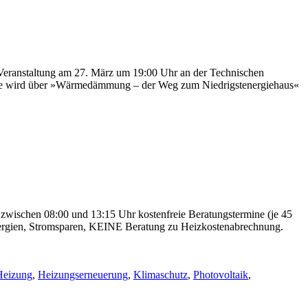
 Veranstaltung am 27. März um 19:00 Uhr an der Technischen
ule wird über »Wärmedämmung – der Weg zum Niedrigstenergiehaus«
 zwischen 08:00 und 13:15 Uhr kostenfreie Beratungstermine (je 45
nergien, Stromsparen, KEINE Beratung zu Heizkostenabrechnung.
Heizung
,
Heizungserneuerung
,
Klimaschutz
,
Photovoltaik
,