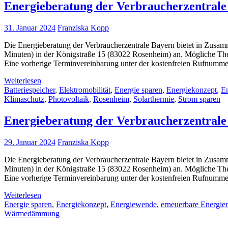
Energieberatung der Verbraucherzentrale
31. Januar 2024
Franziska Kopp
Die Energieberatung der Verbraucherzentrale Bayern bietet in Zusam
Minuten) in der Königstraße 15 (83022 Rosenheim) an. Mögliche Th
Eine vorherige Terminvereinbarung unter der kostenfreien Rufnumm
Weiterlesen
Batteriespeicher
,
Elektromobilität
,
Energie sparen
,
Energiekonzept
,
E
Klimaschutz
,
Photovoltaik
,
Rosenheim
,
Solarthermie
,
Strom sparen
Energieberatung der Verbraucherzentrale
29. Januar 2024
Franziska Kopp
Die Energieberatung der Verbraucherzentrale Bayern bietet in Zusam
Minuten) in der Königstraße 15 (83022 Rosenheim) an. Mögliche Th
Eine vorherige Terminvereinbarung unter der kostenfreien Rufnumm
Weiterlesen
Energie sparen
,
Energiekonzept
,
Energiewende
,
erneuerbare Energie
Wärmedämmung