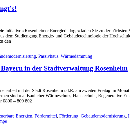
ngt’s!
e Initiative »Rosenheimer Energiedialoge« laden Sie zu der nächsten
 aus dem Studiengang Energie- und Gebäudetechnologie der Hochsch
zu den
udemodernisierung
,
Passivhaus
,
Wärmedämmung
 Bayern in der Stadtverwaltung Rosenheim
menarbeit mit der Stadt Rosenheim i.d.R. am zweiten Freitag im Monat
emen sind u.a. Baulicher Wärmeschutz, Haustechnik, Regenerative E
er 0800 – 809 802
euerbare Energien
,
Fördermittel
,
Förderung
,
Gebäudemodernisierung
,
mpe