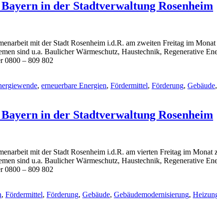
 Bayern in der Stadtverwaltung Rosenheim
menarbeit mit der Stadt Rosenheim i.d.R. am zweiten Freitag im Monat
emen sind u.a. Baulicher Wärmeschutz, Haustechnik, Regenerative E
er 0800 – 809 802
nergiewende
,
erneuerbare Energien
,
Fördermittel
,
Förderung
,
Gebäude
 Bayern in der Stadtverwaltung Rosenheim
menarbeit mit der Stadt Rosenheim i.d.R. am vierten Freitag im Monat 
emen sind u.a. Baulicher Wärmeschutz, Haustechnik, Regenerative E
er 0800 – 809 802
n
,
Fördermittel
,
Förderung
,
Gebäude
,
Gebäudemodernisierung
,
Heizun