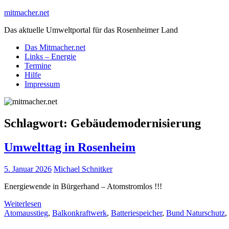
Skip
mitmacher.net
to
Das aktuelle Umweltportal für das Rosenheimer Land
content
Das Mitmacher.net
Links – Energie
Termine
Hilfe
Impressum
Schlagwort:
Gebäudemodernisierung
Umwelttag in Rosenheim
5. Januar 2026
Michael Schnitker
Energiewende in Bürgerhand – Atomstromlos !!!
Weiterlesen
Atomausstieg
,
Balkonkraftwerk
,
Batteriespeicher
,
Bund Naturschutz
,