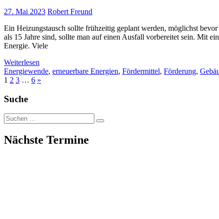
27. Mai 2023
Robert Freund
Ein Heizungstausch sollte frühzeitig geplant werden, möglichst bevor 
als 15 Jahre sind, sollte man auf einen Ausfall vorbereitet sein. Mit 
Energie. Viele
Weiterlesen
Energiewende
,
erneuerbare Energien
,
Fördermittel
,
Förderung
,
Gebä
1
2
3
…
6
»
Suche
Suche
nach:
Nächste Termine