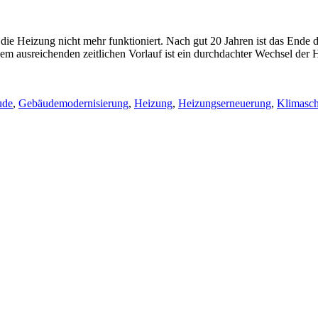
die Heizung nicht mehr funktioniert. Nach gut 20 Jahren ist das Ende d
einem ausreichenden zeitlichen Vorlauf ist ein durchdachter Wechsel der
ude
,
Gebäudemodernisierung
,
Heizung
,
Heizungserneuerung
,
Klimasch