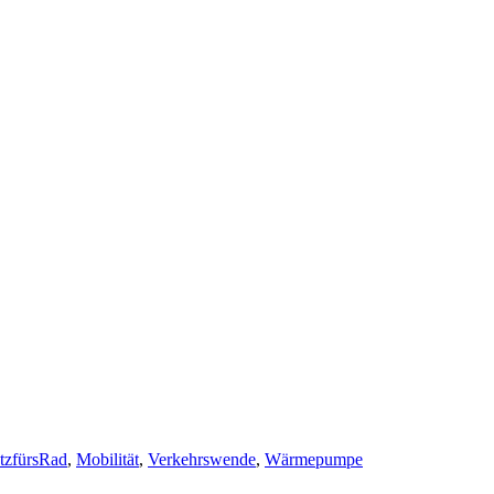
tzfürsRad
,
Mobilität
,
Verkehrswende
,
Wärmepumpe