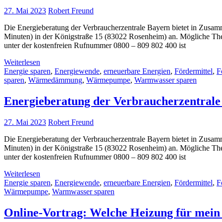
27. Mai 2023
Robert Freund
Die Energieberatung der Verbraucherzentrale Bayern bietet in Zusam
Minuten) in der Königstraße 15 (83022 Rosenheim) an. Mögliche Them
unter der kostenfreien Rufnummer 0800 – 809 802 400 ist
Weiterlesen
Energie sparen
,
Energiewende
,
erneuerbare Energien
,
Fördermittel
,
F
sparen
,
Wärmedämmung
,
Wärmepumpe
,
Warmwasser sparen
Energieberatung der Verbraucherzentrale
27. Mai 2023
Robert Freund
Die Energieberatung der Verbraucherzentrale Bayern bietet in Zusam
Minuten) in der Königstraße 15 (83022 Rosenheim) an. Mögliche Them
unter der kostenfreien Rufnummer 0800 – 809 802 400 ist
Weiterlesen
Energie sparen
,
Energiewende
,
erneuerbare Energien
,
Fördermittel
,
F
Wärmepumpe
,
Warmwasser sparen
Online-Vortrag: Welche Heizung für mein