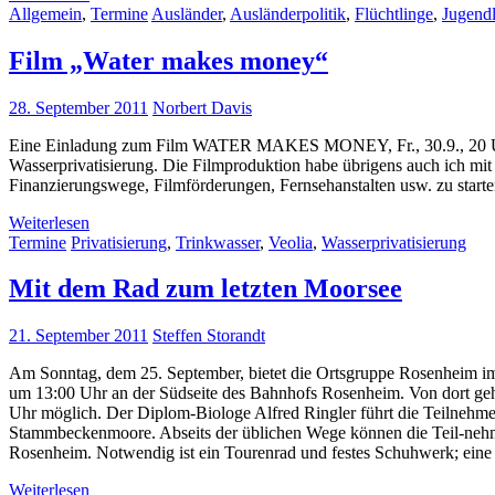
Allgemein
,
Termine
Ausländer
,
Ausländerpolitik
,
Flüchtlinge
,
Jugendl
Film „Water makes money“
28. September 2011
Norbert Davis
Eine Einladung zum Film WATER MAKES MONEY, Fr., 30.9., 20 Uhr, 
Wasserprivatisierung. Die Filmproduktion habe übrigens auch ich mit
Finanzierungswege, Filmförderungen, Fernsehanstalten usw. zu starte
Weiterlesen
Termine
Privatisierung
,
Trinkwasser
,
Veolia
,
Wasserprivatisierung
Mit dem Rad zum letzten Moorsee
21. September 2011
Steffen Storandt
Am Sonntag, dem 25. September, bietet die Ortsgruppe Rosenheim im 
um 13:00 Uhr an der Südseite des Bahnhofs Rosenheim. Von dort geht
Uhr möglich. Der Diplom-Biologe Alfred Ringler führt die Teilnehme
Stammbeckenmoore. Abseits der üblichen Wege können die Teil-nehm
Rosenheim. Notwendig ist ein Tourenrad und festes Schuhwerk; eine A
Weiterlesen