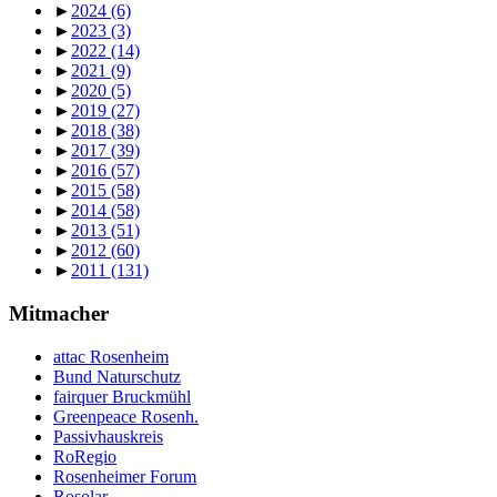
►
2024
(6)
►
2023
(3)
►
2022
(14)
►
2021
(9)
►
2020
(5)
►
2019
(27)
►
2018
(38)
►
2017
(39)
►
2016
(57)
►
2015
(58)
►
2014
(58)
►
2013
(51)
►
2012
(60)
►
2011
(131)
Mitmacher
attac Rosenheim
Bund Naturschutz
fairquer Bruckmühl
Greenpeace Rosenh.
Passivhauskreis
RoRegio
Rosenheimer Forum
Rosolar