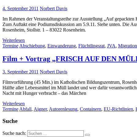
4. September 2011
Norbert Davis
Im Rahmen der Veranstaltungsreihe zur Ausstellung „Auf gepackten Ko
Zum Auftakt eine Podiumsdiskussion am 5.9.11. Siehe unten. Die Auss
Rosenheim, Stollstr. 1 – 83022 Rosenheim.
Weiterlesen
Termine
Abschiebung
,
Einwanderung
,
Flüchtlingsrat
,
JVA
,
Migration
Film + Vortrag „FRISCH AUF DEN MÜL
3. September 2011
Norbert Davis
Filmvorführung (45 Min.) im Katholischen Bildungszentrum, Rosenhei
Hälfte aller Lebensmittel im Müll landet und wer dafür verantwortli
Nacht mit Hunger verbracht – das Märchen
Weiterlesen
Termine
Abfall
,
Aigner
,
Autorenlesung
,
Containern
,
EU-Richtlinien
,
Suche
Suche nach: