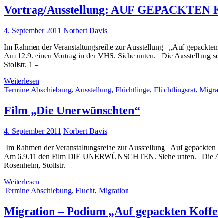
Vortrag/Ausstellung: AUF GEPACKTE
4. September 2011
Norbert Davis
Im Rahmen der Veranstaltungsreihe zur Ausstellung „Auf gepackten Ko
Am 12.9. einen Vortrag in der VHS. Siehe unten. Die Ausstellung se
Stollstr. 1 –
Weiterlesen
Termine
Abschiebung
,
Ausstellung
,
Flüchtlinge
,
Flüchtlingsrat
,
Migra
Film „Die Unerwünschten“
4. September 2011
Norbert Davis
Im Rahmen der Veranstaltungsreihe zur Ausstellung Auf gepackten Kof
Am 6.9.11 den Film DIE UNERWÜNSCHTEN. Siehe unten. Die Ausstel
Rosenheim, Stollstr.
Weiterlesen
Termine
Abschiebung
,
Flucht
,
Migration
Migration – Podium „Auf gepackten Koff