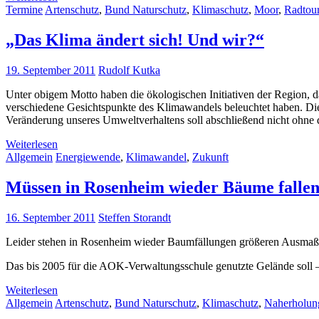
Termine
Artenschutz
,
Bund Naturschutz
,
Klimaschutz
,
Moor
,
Radtou
„Das Klima ändert sich! Und wir?“
19. September 2011
Rudolf Kutka
Unter obigem Motto haben die ökologischen Initiativen der Region, 
verschiedene Gesichtspunkte des Klimawandels beleuchtet haben. Die 
Veränderung unseres Umweltverhaltens soll abschließend nicht ohne 
Weiterlesen
Allgemein
Energiewende
,
Klimawandel
,
Zukunft
Müssen in Rosenheim wieder Bäume fallen 
16. September 2011
Steffen Storandt
Leider stehen in Rosenheim wieder Baumfällungen größeren Ausmaßes
Das bis 2005 für die AOK-Verwaltungsschule genutzte Gelände soll –
Weiterlesen
Allgemein
Artenschutz
,
Bund Naturschutz
,
Klimaschutz
,
Naherholun