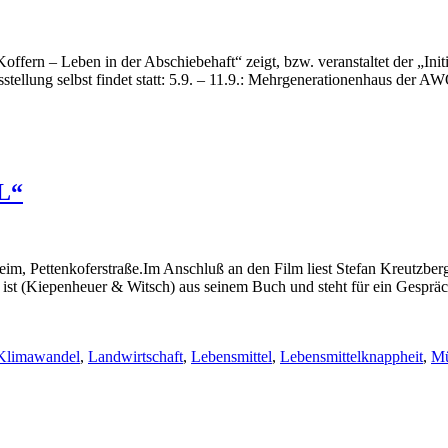
ffern – Leben in der Abschiebehaft“ zeigt, bzw. veranstaltet der „Ini
tellung selbst findet statt: 5.9. – 11.9.: Mehrgenerationenhaus der 
L“
m, Pettenkoferstraße.Im Anschluß an den Film liest Stefan Kreutzberg
ch ist (Kiepenheuer & Witsch) aus seinem Buch und steht für ein Gesp
Klimawandel
,
Landwirtschaft
,
Lebensmittel
,
Lebensmittelknappheit
,
Mü