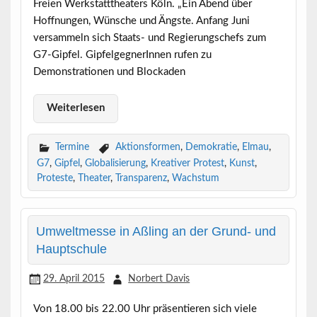
Freien Werkstatttheaters Köln. „Ein Abend über
Hoﬀnungen, Wünsche und Ängste. Anfang Juni
versammeln sich Staats- und Regierungschefs zum
G7-Gipfel. GipfelgegnerInnen rufen zu
Demonstrationen und Blockaden
Weiterlesen
Termine
Aktionsformen
,
Demokratie
,
Elmau
,
G7
,
Gipfel
,
Globalisierung
,
Kreativer Protest
,
Kunst
,
Proteste
,
Theater
,
Transparenz
,
Wachstum
Umweltmesse in Aßling an der Grund- und
Hauptschule
29. April 2015
Norbert Davis
Von 18.00 bis 22.00 Uhr präsentieren sich viele