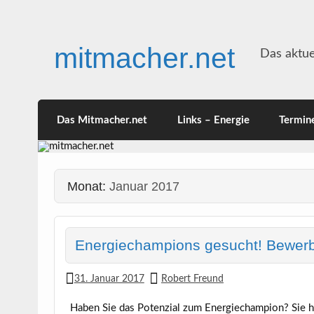
Skip
to
content
mitmacher.net
Das aktue
Das Mitmacher.net
Links – Energie
Termin
Monat:
Januar 2017
Energiechampions gesucht! Bewerb
31. Januar 2017
Robert Freund
Haben Sie das Potenzial zum Energiechampion? Sie h