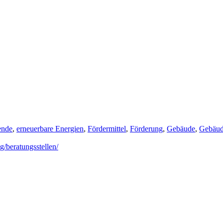
ende
,
erneuerbare Energien
,
Fördermittel
,
Förderung
,
Gebäude
,
Gebäud
g/beratungsstellen/