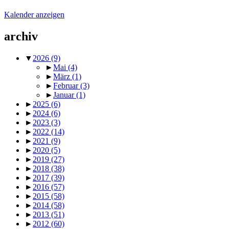
Kalender anzeigen
archiv
▼
2026
(9)
►
Mai
(4)
►
März
(1)
►
Februar
(3)
►
Januar
(1)
►
2025
(6)
►
2024
(6)
►
2023
(3)
►
2022
(14)
►
2021
(9)
►
2020
(5)
►
2019
(27)
►
2018
(38)
►
2017
(39)
►
2016
(57)
►
2015
(58)
►
2014
(58)
►
2013
(51)
►
2012
(60)