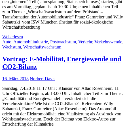
den „internen“ Teil (Jahresplanung, Statusbericht usw.) starten, gibt
es am Vormittag, geplant ist ab 10.30 Uhr, einen inhaltlichen Teil
zum Thema: „Wirtschaftswachstum auf dem Prüfstand –
Transformation der Automobilindustrie“ Franz Garnreiter und Willy
Sabautzki vom ISW München (Institut für sozial-ökologische
Wirtschaftsforschung
Weiterlesen
Auto
,
Automobilindustrie
,
Postwachstum
,
Verkehr
,
Verkehrswende
,
Wachstum
,
Wirtschaftswachstum
Vortrag: E-Mobilität, Energiewende und
CO2-Bilanz
16. März 2018
Norbert Davis
Samstag, 7.4.2018 11-17 Uhr : Klausur von Attac Rosenheim. 11
Uhr Offizieller Beginn, ab 13:00 Uhr: Inhaltlicher Teil zum Thema:
„E-mobilität und Energiewandel – verändert sich die
Verkehrsstruktur? Wie ist die CO2-Bilanz?“ Referenten: Willy
Sabautzki, Franz Garnreiter (Attac Rosenheim). Das Automobil
erlebt mit der Elektromobilität eine Vitalisierung als Ausdruck von
Wohlstandswachstum. Doch der Beitrag von Elektro-Autos zur
Entschärfung der Klimakrise