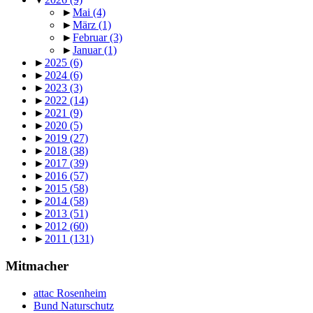
►
Mai
(4)
►
März
(1)
►
Februar
(3)
►
Januar
(1)
►
2025
(6)
►
2024
(6)
►
2023
(3)
►
2022
(14)
►
2021
(9)
►
2020
(5)
►
2019
(27)
►
2018
(38)
►
2017
(39)
►
2016
(57)
►
2015
(58)
►
2014
(58)
►
2013
(51)
►
2012
(60)
►
2011
(131)
Mitmacher
attac Rosenheim
Bund Naturschutz