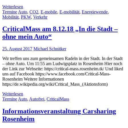
Weiterlesen
Termine
Auto
,
CO2
,
E-mobile
,
E-mobilität
,
Energiewende
,
Mobilität
,
PKW
,
Verkehr
CriticalMass am 8.12.18 „In die Stadt –
ohne mein Auto“
25. August 2017
Michael Schnitker
Wir treffen uns zum gemeinsamen Radeln in der Stadt. In der Stadt
– ohne Auto. Um 11:55 am Ludwigsplatz in Rosenheim Hier noch
der Link zur Webseite: https://critical-mass.rosenheim.tk/ Und liked
uns auf Facebook https://www.facebook.com/Critical-Mass-
Rosenheim Weitere Informationen
https://de.wikipedia.org/wiki/Critical_Mass_(Aktionsform)
Weiterlesen
Termine
Auto
,
Autofrei
,
CriticalMass
Informationsveranstaltung Carsharing
Rosenheim