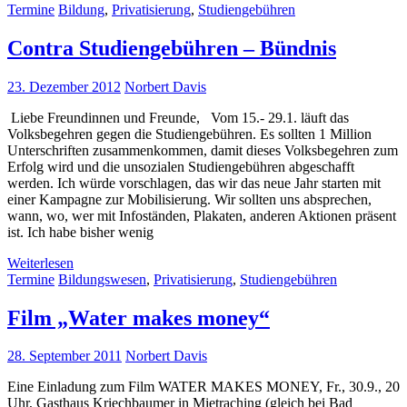
Termine
Bildung
,
Privatisierung
,
Studiengebühren
Contra Studiengebühren – Bündnis
23. Dezember 2012
Norbert Davis
Liebe Freundinnen und Freunde, Vom 15.- 29.1. läuft das
Volksbegehren gegen die Studiengebühren. Es sollten 1 Million
Unterschriften zusammenkommen, damit dieses Volksbegehren zum
Erfolg wird und die unsozialen Studiengebühren abgeschafft
werden. Ich würde vorschlagen, das wir das neue Jahr starten mit
einer Kampagne zur Mobilisierung. Wir sollten uns absprechen,
wann, wo, wer mit Infoständen, Plakaten, anderen Aktionen präsent
ist. Ich habe bisher wenig
Weiterlesen
Termine
Bildungswesen
,
Privatisierung
,
Studiengebühren
Film „Water makes money“
28. September 2011
Norbert Davis
Eine Einladung zum Film WATER MAKES MONEY, Fr., 30.9., 20
Uhr, Gasthaus Kriechbaumer in Mietraching (gleich bei Bad