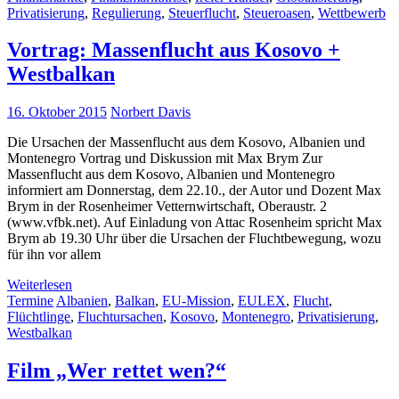
Privatisierung
,
Regulierung
,
Steuerflucht
,
Steueroasen
,
Wettbewerb
Vortrag: Massenflucht aus Kosovo +
Westbalkan
16. Oktober 2015
Norbert Davis
Die Ursachen der Massenflucht aus dem Kosovo, Albanien und
Montenegro Vortrag und Diskussion mit Max Brym Zur
Massenflucht aus dem Kosovo, Albanien und Montenegro
informiert am Donnerstag, dem 22.10., der Autor und Dozent Max
Brym in der Rosenheimer Vetternwirtschaft, Oberaustr. 2
(www.vfbk.net). Auf Einladung von Attac Rosenheim spricht Max
Brym ab 19.30 Uhr über die Ursachen der Fluchtbewegung, wozu
für ihn vor allem
Weiterlesen
Termine
Albanien
,
Balkan
,
EU-Mission
,
EULEX
,
Flucht
,
Flüchtlinge
,
Fluchtursachen
,
Kosovo
,
Montenegro
,
Privatisierung
,
Westbalkan
Film „Wer rettet wen?“