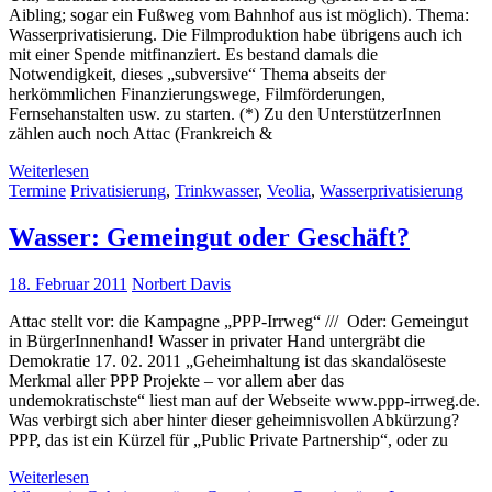
Aibling; sogar ein Fußweg vom Bahnhof aus ist möglich). Thema:
Wasserprivatisierung. Die Filmproduktion habe übrigens auch ich
mit einer Spende mitfinanziert. Es bestand damals die
Notwendigkeit, dieses „subversive“ Thema abseits der
herkömmlichen Finanzierungswege, Filmförderungen,
Fernsehanstalten usw. zu starten. (*) Zu den UnterstützerInnen
zählen auch noch Attac (Frankreich &
Weiterlesen
Termine
Privatisierung
,
Trinkwasser
,
Veolia
,
Wasserprivatisierung
Wasser: Gemeingut oder Geschäft?
18. Februar 2011
Norbert Davis
Attac stellt vor: die Kampagne „PPP-Irrweg“ /// Oder: Gemeingut
in BürgerInnenhand! Wasser in privater Hand untergräbt die
Demokratie 17. 02. 2011 „Geheimhaltung ist das skandalöseste
Merkmal aller PPP Projekte – vor allem aber das
undemokratischste“ liest man auf der Webseite www.ppp-irrweg.de.
Was verbirgt sich aber hinter dieser geheimnisvollen Abkürzung?
PPP, das ist ein Kürzel für „Public Private Partnership“, oder zu
Weiterlesen