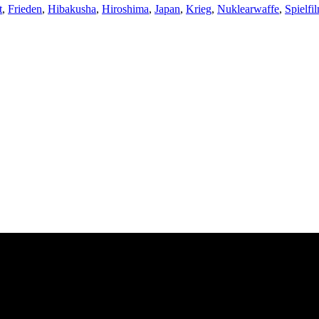
t
,
Frieden
,
Hibakusha
,
Hiroshima
,
Japan
,
Krieg
,
Nuklearwaffe
,
Spielfi