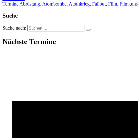
Termine
Abrüstung
,
Atombombe
,
Atomkrieg
,
Fallout
,
Film
,
Filmkuns
Suche
Suche nach:
Nächste Termine