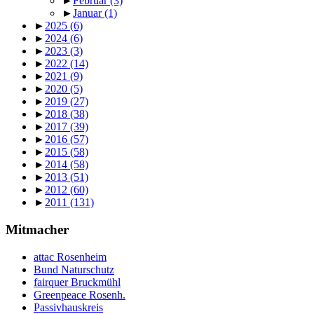
►
Februar
(3)
►
Januar
(1)
►
2025
(6)
►
2024
(6)
►
2023
(3)
►
2022
(14)
►
2021
(9)
►
2020
(5)
►
2019
(27)
►
2018
(38)
►
2017
(39)
►
2016
(57)
►
2015
(58)
►
2014
(58)
►
2013
(51)
►
2012
(60)
►
2011
(131)
Mitmacher
attac Rosenheim
Bund Naturschutz
fairquer Bruckmühl
Greenpeace Rosenh.
Passivhauskreis