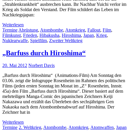
„Strahlenkrankheit“ ausbrechen kann. Ihr Nachbar Yuichi verlor im
Krieg als Soldat den Verstand. Der Film schildert das Leben im
Nachkriegsjapan:
Weiterlesen
Termine
Abrüstung
,
Atombombe
,
Atomkrieg
,
Fallout
,
Film
,
Filmkunst
,
Frieden
,
Hibakusha
,
Hiroshima
,
Japan
,
Krieg
,
Nuklearwaffe
,
Spielfilm
,
Zweiter Weltkrieg
„Barfuss durch Hiroshima“
20. Mai 2012
Norbert Davis
„Barfuss durch Hiroshima“ (Animations-Film) Am Sonntag den
03.06. zeigt die Infogruppe Rosenheim im Rahmen des politischen
Films (jeden ersten Sonntag im Monat im „Z“ Rosenheim, Innstr.
45a) den Film „Barfuss durch Hiroshima“. Dieser basiert auf dem
mehrteiligen Manga-Comic des japanischen Zeichners Keiji
Nakazawa und erzählt das Überleben des sechsjährigen Gen
Nakaoka nach dem Atombombenabwurf auf Hiroshima. Der
Zeichner hat in
Weiterlesen
Termine
2. Weltkrieg
,
Atombombe
,
Atomkrieg
,
Atomwaffen
,
Japan