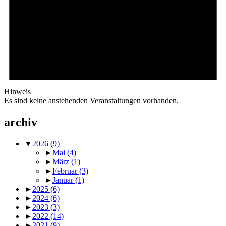
Hinweis
Es sind keine anstehenden Veranstaltungen vorhanden.
archiv
▼
2026
(9)
►
Mai
(4)
►
März
(1)
►
Februar
(3)
►
Januar
(1)
►
2025
(6)
►
2024
(6)
►
2023
(3)
►
2022
(14)
►
2021
(9)