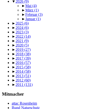
▼
2026
(9)
►
Mai
(4)
►
März
(1)
►
Februar
(3)
►
Januar
(1)
►
2025
(6)
►
2024
(6)
►
2023
(3)
►
2022
(14)
►
2021
(9)
►
2020
(5)
►
2019
(27)
►
2018
(38)
►
2017
(39)
►
2016
(57)
►
2015
(58)
►
2014
(58)
►
2013
(51)
►
2012
(60)
►
2011
(131)
Mitmacher
attac Rosenheim
Bund Naturschutz