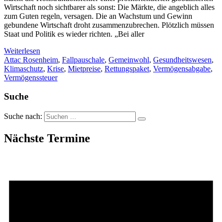
Wirtschaft noch sichtbarer als sonst: Die Märkte, die angeblich alles
zum Guten regeln, versagen. Die an Wachstum und Gewinn
gebundene Wirtschaft droht zusammenzubrechen. Plötzlich müssen
Staat und Politik es wieder richten. „Bei aller
Weiterlesen
Attac Rosenheim
,
Fallpauschale
,
Gemeinwohl
,
Gesundheitswesen
,
Klimaschutz
,
Krise
,
Mietpreise
,
Rettungspaket
,
Vermögensabgabe
,
Vermögenssteuer
Suche
Suche nach:
Nächste Termine