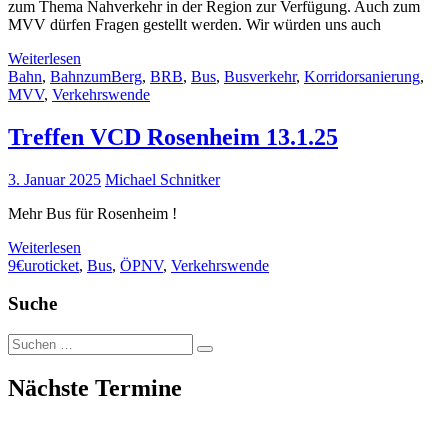
zum Thema Nahverkehr in der Region zur Verfügung. Auch zum
MVV dürfen Fragen gestellt werden. Wir würden uns auch
Weiterlesen
Bahn
,
BahnzumBerg
,
BRB
,
Bus
,
Busverkehr
,
Korridorsanierung
,
MVV
,
Verkehrswende
Treffen VCD Rosenheim 13.1.25
3. Januar 2025
Michael Schnitker
Mehr Bus für Rosenheim !
Weiterlesen
9€uroticket
,
Bus
,
ÖPNV
,
Verkehrswende
Suche
Suche
nach:
Nächste Termine