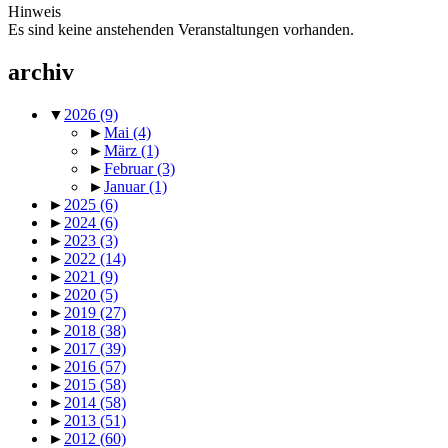
Hinweis
Es sind keine anstehenden Veranstaltungen vorhanden.
archiv
▼
2026
(9)
►
Mai
(4)
►
März
(1)
►
Februar
(3)
►
Januar
(1)
►
2025
(6)
►
2024
(6)
►
2023
(3)
►
2022
(14)
►
2021
(9)
►
2020
(5)
►
2019
(27)
►
2018
(38)
►
2017
(39)
►
2016
(57)
►
2015
(58)
►
2014
(58)
►
2013
(51)
►
2012
(60)