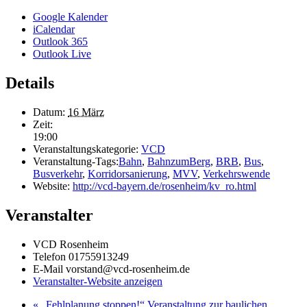
Google Kalender
iCalendar
Outlook 365
Outlook Live
Details
Datum:
16 März
Zeit:
19:00
Veranstaltungskategorie:
VCD
Veranstaltung-Tags:
Bahn
,
BahnzumBerg
,
BRB
,
Bus
,
Busverkehr
,
Korridorsanierung
,
MVV
,
Verkehrswende
Website:
http://vcd-bayern.de/rosenheim/kv_ro.html
Veranstalter
VCD Rosenheim
Telefon
01755913249
E-Mail
vorstand@vcd-rosenheim.de
Veranstalter-Website anzeigen
«
„Fehlplanung stoppen!“ Veranstaltung zur baulichen