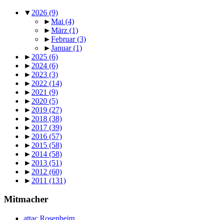
▼
2026
(9)
►
Mai
(4)
►
März
(1)
►
Februar
(3)
►
Januar
(1)
►
2025
(6)
►
2024
(6)
►
2023
(3)
►
2022
(14)
►
2021
(9)
►
2020
(5)
►
2019
(27)
►
2018
(38)
►
2017
(39)
►
2016
(57)
►
2015
(58)
►
2014
(58)
►
2013
(51)
►
2012
(60)
►
2011
(131)
Mitmacher
attac Rosenheim