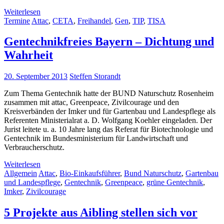
Weiterlesen
Termine
Attac
,
CETA
,
Freihandel
,
Gen
,
TIP
,
TISA
Gentechnikfreies Bayern – Dichtung und
Wahrheit
20. September 2013
Steffen Storandt
Zum Thema Gentechnik hatte der BUND Naturschutz Rosenheim
zusammen mit attac, Greenpeace, Zivilcourage und den
Kreisverbänden der Imker und für Gartenbau und Landespflege als
Referenten Ministerialrat a. D. Wolfgang Koehler eingeladen. Der
Jurist leitete u. a. 10 Jahre lang das Referat für Biotechnologie und
Gentechnik im Bundesministerium für Landwirtschaft und
Verbraucherschutz.
Weiterlesen
Allgemein
Attac
,
Bio-Einkaufsführer
,
Bund Naturschutz
,
Gartenbau
und Landespflege
,
Gentechnik
,
Greenpeace
,
grüne Gentechnik
,
Imker
,
Zivilcourage
5 Projekte aus Aibling stellen sich vor