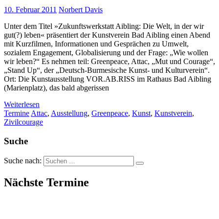
10. Februar 2011
Norbert Davis
Unter dem Titel »Zukunftswerkstatt Aibling: Die Welt, in der wir
gut(?) leben« präsentiert der Kunstverein Bad Aibling einen Abend
mit Kurzfilmen, Informationen und Gesprächen zu Umwelt,
sozialem Engagement, Globalisierung und der Frage: „Wie wollen
wir leben?“ Es nehmen teil: Greenpeace, Attac, „Mut und Courage“,
„Stand Up“, der „Deutsch-Burmesische Kunst- und Kulturverein“.
Ort: Die Kunstausstellung VOR.AB.RISS im Rathaus Bad Aibling
(Marienplatz), das bald abgerissen
Weiterlesen
Termine
Attac
,
Ausstellung
,
Greenpeace
,
Kunst
,
Kunstverein
,
Zivilcourage
Suche
Suche nach:
Nächste Termine