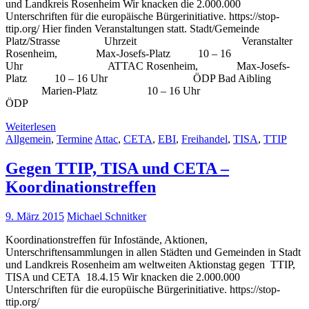
und Landkreis Rosenheim Wir knacken die 2.000.000
Unterschriften für die europäische Bürgerinitiative. https://stop-
ttip.org/ Hier finden Veranstaltungen statt. Stadt/Gemeinde
Platz/Strasse Uhrzeit Veranstalter
Rosenheim, Max-Josefs-Platz 10 – 16
Uhr ATTAC Rosenheim, Max-Josefs-
Platz 10 – 16 Uhr ÖDP Bad Aibling
Marien-Platz 10 – 16 Uhr
ÖDP
Weiterlesen
Allgemein
,
Termine
Attac
,
CETA
,
EBI
,
Freihandel
,
TISA
,
TTIP
Gegen TTIP, TISA und CETA –
Koordinationstreffen
9. März 2015
Michael Schnitker
Koordinationstreffen für Infostände, Aktionen,
Unterschriftensammlungen in allen Städten und Gemeinden in Stadt
und Landkreis Rosenheim am weltweiten Aktionstag gegen TTIP,
TISA und CETA 18.4.15 Wir knacken die 2.000.000
Unterschriften für die europüische Bürgerinitiative. https://stop-
ttip.org/