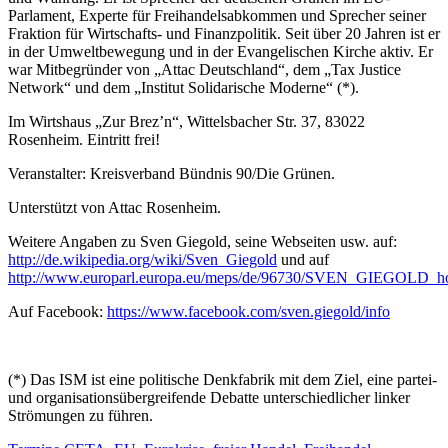
Parlament, Experte für Freihandelsabkommen und Sprecher seiner
Fraktion für Wirtschafts- und Finanzpolitik. Seit über 20 Jahren ist er
in der Umweltbewegung und in der Evangelischen Kirche aktiv. Er
war Mitbegründer von „Attac Deutschland“, dem „Tax Justice
Network“ und dem „Institut Solidarische Moderne“ (*).
Im Wirtshaus „Zur Brez’n“, Wittelsbacher Str. 37, 83022
Rosenheim. Eintritt frei!
Veranstalter: Kreisverband Bündnis 90/Die Grünen.
Unterstützt von Attac Rosenheim.
Weitere Angaben zu Sven Giegold, seine Webseiten usw. auf:
http://de.wikipedia.org/wiki/Sven_Giegold
und auf
http://www.europarl.europa.eu/meps/de/96730/SVEN_GIEGOLD
Auf Facebook:
https://www.facebook.com/sven.giegold/info
(*) Das ISM ist eine politische Denkfabrik mit dem Ziel, eine partei-
und organisationsübergreifende Debatte unterschiedlicher linker
Strömungen zu führen.