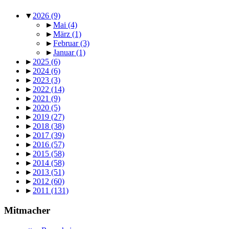
▼
2026
(9)
►
Mai
(4)
►
März
(1)
►
Februar
(3)
►
Januar
(1)
►
2025
(6)
►
2024
(6)
►
2023
(3)
►
2022
(14)
►
2021
(9)
►
2020
(5)
►
2019
(27)
►
2018
(38)
►
2017
(39)
►
2016
(57)
►
2015
(58)
►
2014
(58)
►
2013
(51)
►
2012
(60)
►
2011
(131)
Mitmacher