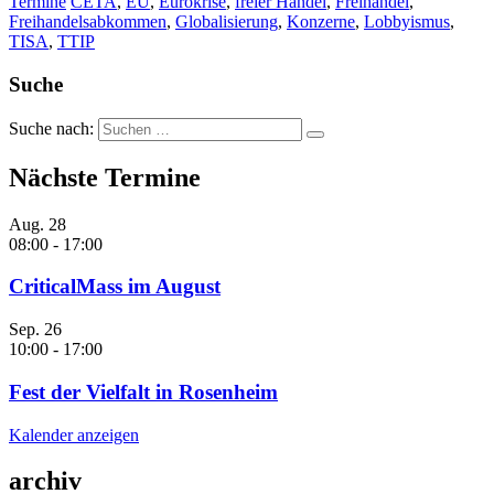
Termine
CETA
,
EU
,
Eurokrise
,
freier Handel
,
Freihandel
,
Freihandelsabkommen
,
Globalisierung
,
Konzerne
,
Lobbyismus
,
TISA
,
TTIP
Suche
Suche nach:
Nächste Termine
Aug.
28
08:00
-
17:00
CriticalMass im August
Sep.
26
10:00
-
17:00
Fest der Vielfalt in Rosenheim
Kalender anzeigen
archiv