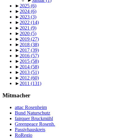
►
Januar
(1)
►
2025
(6)
►
2024
(6)
►
2023
(3)
►
2022
(14)
►
2021
(9)
►
2020
(5)
►
2019
(27)
►
2018
(38)
►
2017
(39)
►
2016
(57)
►
2015
(58)
►
2014
(58)
►
2013
(51)
►
2012
(60)
►
2011
(131)
Mitmacher
attac Rosenheim
Bund Naturschutz
fairquer Bruckmühl
Greenpeace Rosenh.
Passivhauskreis
RoRegio