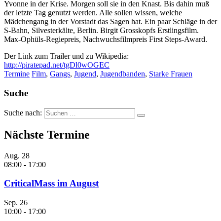
Yvonne in der Krise. Morgen soll sie in den Knast. Bis dahin muß
der letzte Tag genutzt werden. Alle sollen wissen, welche
Mädchengang in der Vorstadt das Sagen hat. Ein paar Schläge in der
S-Bahn, Silvesterkälte, Berlin. Birgit Grosskopfs Erstlingsfilm.
Max-Ophüls-Regiepreis, Nachwuchsfilmpreis First Steps-Award.
Der Link zum Trailer und zu Wikipedia:
http://piratepad.net/tgDl0wOGEC
Termine
Film
,
Gangs
,
Jugend
,
Jugendbanden
,
Starke Frauen
Suche
Suche nach:
Nächste Termine
Aug.
28
08:00
-
17:00
CriticalMass im August
Sep.
26
10:00
-
17:00