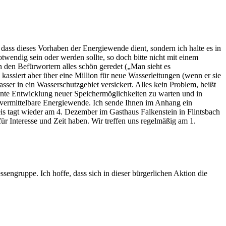
ass dieses Vorhaben der Energiewende dient, sondern ich halte es in
twendig sein oder werden sollte, so doch bitte nicht mit einem
on den Befürwortern alles schön geredet („Man sieht es
assiert aber über eine Million für neue Wasserleitungen (wenn er sie
er in ein Wasserschutzgebiet versickert. Alles kein Problem, heißt
asante Entwicklung neuer Speichermöglichkeiten zu warten und in
e vermittelbare Energiewende. Ich sende Ihnen im Anhang ein
reis tagt wieder am 4. Dezember im Gasthaus Falkenstein in Flintsbach
r Interesse und Zeit haben. Wir treffen uns regelmäßig am 1.
sengruppe. Ich hoffe, dass sich in dieser bürgerlichen Aktion die