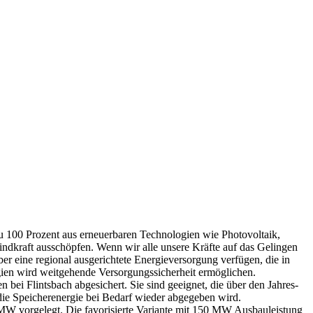
u 100 Prozent aus erneuerbaren Technologien wie Photovoltaik,
ndkraft ausschöpfen. Wenn wir alle unsere Kräfte auf das Gelingen
 eine regional ausgerichtete Energieversorgung verfügen, die in
gien wird weitgehende Versorgungssicherheit ermöglichen.
 bei Flintsbach abgesichert. Sie sind geeignet, die über den Jahres-
ie Speicherenergie bei Bedarf wieder abgegeben wird.
 MW vorgelegt. Die favorisierte Variante mit 150 MW Ausbauleistung