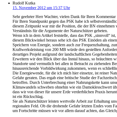
Rudolf Kutka
15. November 2012 um 15:37 Uhr
Sehr geehrter Herr Wachter, vielen Dank für Ihren Kommentar i
Für Ihren Standpunkt gegen das PSK habe ich selbstverständlich
diesem Zeitpunkt war mir die Position, die der BN einnehmen
Verständnis für die Argumente der Naturschützer gebeten.
Wenn ich in dem Artikel feststelle, dass das PSK „sinnvoll“ ist
diesem Blickwinkel heraus sehe ich das PSK Einöden als einen
Speichern von Energie, sondern auch zur Frequenzhaltung, z
Kraftwerksleistung von 200 MB würde den gestellten Anforderun
derartiges Projekt aufgrund der landschaftlichen Gegebenheiten 
Erweitern wir den Blick über das Inntal hinaus, so bräuchten w
Standorte und vermutlich bei allen in Betracht zu ziehenden 
hinausreichende Vorbildwirkung zukommen, wenn es schließli
Die Energiewende, für die ich mich hier einsetze, ist reiner Nat
Gefahr geraten. Das ergab eine britische Studie der Fachzeit
betroffen. Durch Unterbrechung einer Nahrungskette kann un
Klimawandels schweben ohnehin wie ein Damoklesschwert über u
dass wir von dieser für unsere Erde verderblichen Praxis herun
ist ein Rückschlag.
Sie als Naturschützer leisten wertvolle Arbeit zur Erhaltung
regionalen Feld. Ob die drohende Gefahr letzten Endes vom Fa
um Fortschritte müssen wir vor allem darauf achten, das Gleic