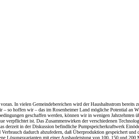
oran. In vielen Gemeindebereichen wird der Haushaltsstrom bereits z
r – so hoffen wir – das im Rosenheimer Land mögliche Potential an Wi
dingungen geschaffen werden, können wir in wenigen Jahrzehnten über
alue verpflichtet ist. Das Zusammenwirken der verschiedenen Technolo
as derzeit in der Diskussion befindliche Pumpspeicherkraftwerk Einöden
Verbrauch dadurch abzufedern, daß Überproduktion gespeichert und d
edene Lösungsvarianten mit einer Ausbauleistung von 100, 150 und 200