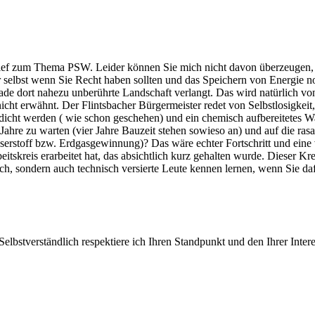
Brief zum Thema PSW. Leider können Sie mich nicht davon überzeugen, d
 selbst wenn Sie Recht haben sollten und das Speichern von Energie no
erade dort nahezu unberührte Landschaft verlangt. Das wird natürlich v
erwähnt. Der Flintsbacher Bürgermeister redet von Selbstlosigkeit, k
ht werden ( wie schon geschehen) und ein chemisch aufbereitetes Wass
r Jahre zu warten (vier Jahre Bauzeit stehen sowieso an) und auf die r
asserstoff bzw. Erdgasgewinnung)? Das wäre echter Fortschritt und ein
eitskreis erarbeitet hat, das absichtlich kurz gehalten wurde. Dieser K
h, sondern auch technisch versierte Leute kennen lernen, wenn Sie dafü
lbstverständlich respektiere ich Ihren Standpunkt und den Ihrer Interes