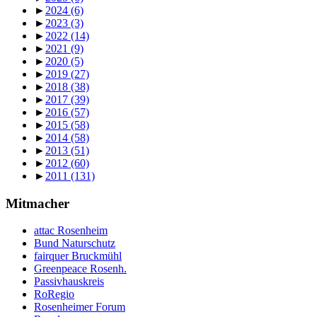
►
2024
(6)
►
2023
(3)
►
2022
(14)
►
2021
(9)
►
2020
(5)
►
2019
(27)
►
2018
(38)
►
2017
(39)
►
2016
(57)
►
2015
(58)
►
2014
(58)
►
2013
(51)
►
2012
(60)
►
2011
(131)
Mitmacher
attac Rosenheim
Bund Naturschutz
fairquer Bruckmühl
Greenpeace Rosenh.
Passivhauskreis
RoRegio
Rosenheimer Forum