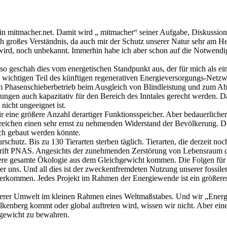
n mitmacher.net. Damit wird „ mitmacher“ seiner Aufgabe, Diskussions
 großes Verständnis, da auch mir der Schutz unserer Natur sehr am Her
 wird, noch unbekannt. Immerhin habe ich aber schon auf die Notwendi
, so geschah dies vom energetischen Standpunkt aus, der für mich als ei
 wichtigen Teil des künftigen regenerativen Energieversorgungs-Netzw
um Phasenschieberbetrieb beim Ausgleich von Blindleistung und zum 
gen auch kapazitativ für den Bereich des Inntales gerecht werden. Dar
nicht ungeeignet ist.
ir eine größere Anzahl derartiger Funktionsspeicher. Aber bedauerliche
Bereichen einen sehr ernst zu nehmenden Widerstand der Bevölkerung.
ch gebaut werden könnte.
urschutz. Bis zu 130 Tierarten sterben täglich. Tierarten, die derzeit n
schrift PNAS. Angesichts der zunehmenden Zerstörung von Lebensraum 
sere gesamte Ökologie aus dem Gleichgewicht kommen. Die Folgen für
ns. Und all dies ist der zweckentfremdeten Nutzung unserer fossilen
terkommen. Jedes Projekt im Rahmen der Energiewende ist ein größerer o
 unserer Umwelt im kleinen Rahmen eines Weltmaßstabes. Und wir „Ener
lkenberg kommt oder global auftreten wird, wissen wir nicht. Aber ein
hgewicht zu bewahren.