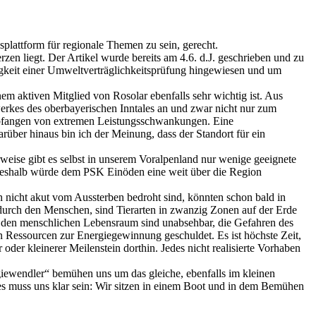
plattform für regionale Themen zu sein, gerecht.
zen liegt. Der Artikel wurde bereits am 4.6. d.J. geschrieben und zu
gkeit einer Umweltverträglichkeitsprüfung hingewiesen und um
nem aktiven Mitglied von Rosolar ebenfalls sehr wichtig ist. Aus
erkes des oberbayerischen Inntales an und zwar nicht nur zum
Abfangen von extremen Leistungsschwankungen. Eine
über hinaus bin ich der Meinung, dass der Standort für ein
rweise gibt es selbst in unserem Voralpenland nur wenige geeignete
 Deshalb würde dem PSK Einöden eine weit über die Region
och nicht akut vom Aussterben bedroht sind, könnten schon bald in
durch den Menschen, sind Tierarten in zwanzig Zonen auf der Erde
 den menschlichen Lebensraum sind unabsehbar, die Gefahren des
 Ressourcen zur Energiegewinnung geschuldet. Es ist höchste Zeit,
der kleinerer Meilenstein dorthin. Jedes nicht realisierte Vorhaben
giewendler“ bemühen uns um das gleiche, ebenfalls im kleinen
es muss uns klar sein: Wir sitzen in einem Boot und in dem Bemühen