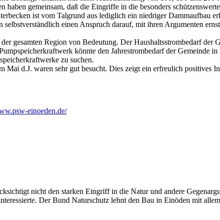
ativen haben gemeinsam, daß die Eingriffe in die besonders schützenswer
nterbecken ist vom Talgrund aus lediglich ein niedriger Dammaufbau erk
 selbstverständlich einen Anspruch darauf, mit ihren Argumenten erns
ng der gesamten Region von Bedeutung. Der Haushaltsstrombedarf der 
 Pumpspeicherkraftwerk könnte den Jahrestrombedarf der Gemeinde in 
speicherkraftwerke zu suchen.
Mai d.J. waren sehr gut besucht. Dies zeigt ein erfreulich positives In
www.psw-einoeden.de/
ichtigt nicht den starken Eingriff in die Natur und andere Gegenargume
 Interessierte. Der Bund Naturschutz lehnt den Bau in Einöden mit al