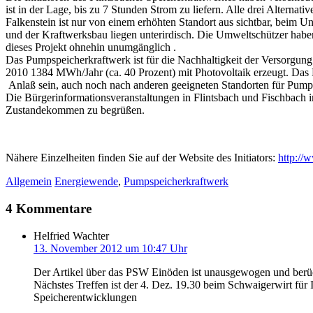
ist in der Lage, bis zu 7 Stunden Strom zu liefern. Alle drei Altern
Falkenstein ist nur von einem erhöhten Standort aus sichtbar, beim U
und der Kraftwerksbau liegen unterirdisch. Die Umweltschützer haben
dieses Projekt ohnehin unumgänglich .
Das Pumpspeicherkraftwerk ist für die Nachhaltigkeit der Versorgu
2010 1384 MWh/Jahr (ca. 40 Prozent) mit Photovoltaik erzeugt. Das
Anlaß sein, auch noch nach anderen geeigneten Standorten für Pump
Die Bürgerinformationsveranstaltungen in Flintsbach und Fischbach im 
Zustandekommen zu begrüßen.
Nähere Einzelheiten finden Sie auf der Website des Initiators:
http://
Allgemein
Energiewende
,
Pumpspeicherkraftwerk
4 Kommentare
Helfried Wachter
13. November 2012 um 10:47 Uhr
Der Artikel über das PSW Einöden ist unausgewogen und berücks
Nächstes Treffen ist der 4. Dez. 19.30 beim Schwaigerwirt für
Speicherentwicklungen