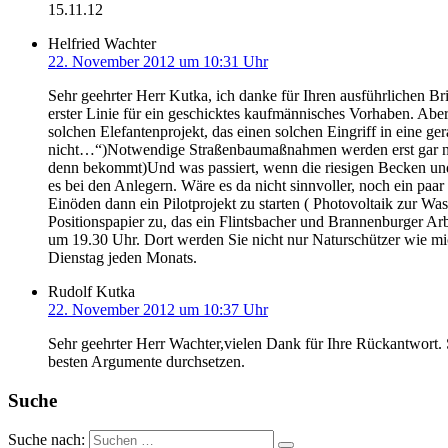
15.11.12
Helfried Wachter
22. November 2012 um 10:31 Uhr
Sehr geehrter Herr Kutka, ich danke für Ihren ausführlichen 
erster Linie für ein geschicktes kaufmännisches Vorhaben. Aber
solchen Elefantenprojekt, das einen solchen Eingriff in eine g
nicht…“)Notwendige Straßenbaumaßnahmen werden erst gar nicht 
denn bekommt)Und was passiert, wenn die riesigen Becken undic
es bei den Anlegern. Wäre es da nicht sinnvoller, noch ein paa
Einöden dann ein Pilotprojekt zu starten ( Photovoltaik zur W
Positionspapier zu, das ein Flintsbacher und Brannenburger Arb
um 19.30 Uhr. Dort werden Sie nicht nur Naturschützer wie mic
Dienstag jeden Monats.
Rudolf Kutka
22. November 2012 um 10:37 Uhr
Sehr geehrter Herr Wachter,vielen Dank für Ihre Rückantwort. Se
besten Argumente durchsetzen.
Suche
Suche nach: