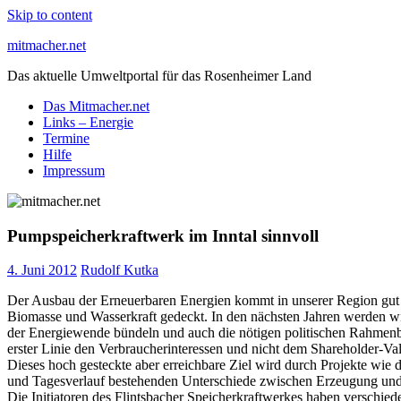
Skip to content
mitmacher.net
Das aktuelle Umweltportal für das Rosenheimer Land
Das Mitmacher.net
Links – Energie
Termine
Hilfe
Impressum
Pumpspeicherkraftwerk im Inntal sinnvoll
4. Juni 2012
Rudolf Kutka
Der Ausbau der Erneuerbaren Energien kommt in unserer Region gut v
Biomasse und Wasserkraft gedeckt. In den nächsten Jahren werden wi
der Energiewende bündeln und auch die nötigen politischen Rahmenbe
erster Linie den Verbraucherinteressen und nicht dem Shareholder-V
Dieses hoch gesteckte aber erreichbare Ziel wird durch Projekte wie d
und Tagesverlauf bestehenden Unterschiede zwischen Erzeugung und 
Die Initiatoren des Flintsbacher Speicherkraftwerkes haben verschi