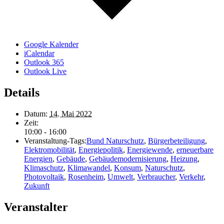
Google Kalender
iCalendar
Outlook 365
Outlook Live
Details
Datum:
14. Mai 2022
Zeit:
10:00 - 16:00
Veranstaltung-Tags:
Bund Naturschutz
,
Bürgerbeteiligung
,
Elektromobilität
,
Energiepolitik
,
Energiewende
,
erneuerbare
Energien
,
Gebäude
,
Gebäudemodernisierung
,
Heizung
,
Klimaschutz
,
Klimawandel
,
Konsum
,
Naturschutz
,
Photovoltaik
,
Rosenheim
,
Umwelt
,
Verbraucher
,
Verkehr
,
Zukunft
Veranstalter