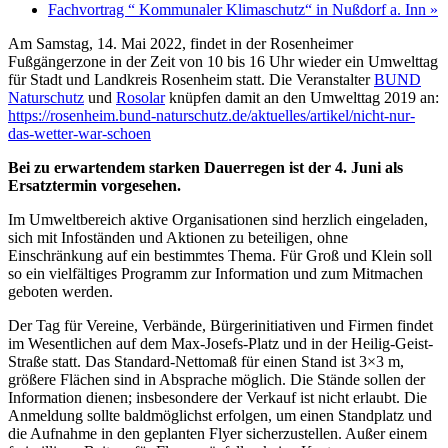
Fachvortrag “ Kommunaler Klimaschutz“ in Nußdorf a. Inn
»
Am Samstag, 14. Mai 2022, findet in der Rosenheimer
Fußgängerzone in der Zeit von 10 bis 16 Uhr wieder ein Umwelttag
für Stadt und Landkreis Rosenheim statt. Die Veranstalter
BUND
Naturschutz
und
Rosolar
knüpfen damit an den Umwelttag 2019 an:
https://rosenheim.bund-naturschutz.de/aktuelles/artikel/nicht-nur-
das-wetter-war-schoen
Bei zu erwartendem starken Dauerregen ist der 4. Juni als
Ersatztermin vorgesehen.
Im Umweltbereich aktive Organisationen sind herzlich eingeladen,
sich mit Infoständen und Aktionen zu beteiligen, ohne
Einschränkung auf ein bestimmtes Thema. Für Groß und Klein soll
so ein vielfältiges Programm zur Information und zum Mitmachen
geboten werden.
Der Tag für Vereine, Verbände, Bürgerinitiativen und Firmen findet
im Wesentlichen auf dem Max-Josefs-Platz und in der Heilig-Geist-
Straße statt. Das Standard-Nettomaß für einen Stand ist 3×3 m,
größere Flächen sind in Absprache möglich. Die Stände sollen der
Information dienen; insbesondere der Verkauf ist nicht erlaubt. Die
Anmeldung sollte baldmöglichst erfolgen, um einen Standplatz und
die Aufnahme in den geplanten Flyer sicherzustellen. Außer einem