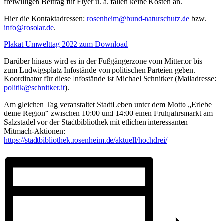
freiwilligen Beitrag für Flyer u. ä. fallen keine Kosten an.
Hier die Kontaktadressen:
rosenheim@bund-naturschutz.de
bzw.
info@rosolar.de
.
Plakat Umwelttag 2022 zum Download
Darüber hinaus wird es in der Fußgängerzone vom Mittertor bis
zum Ludwigsplatz Infostände von politischen Parteien geben.
Koordinator für diese Infostände ist Michael Schnitker (Mailadresse:
politik@schnitker.it
).
Am gleichen Tag veranstaltet StadtLeben unter dem Motto „Erlebe
deine Region“ zwischen 10:00 und 14:00 einen Frühjahrsmarkt am
Salzstadel vor der Stadtbibliothek mit etlichen interessanten
Mitmach-Aktionen:
https://stadtbibliothek.rosenheim.de/aktuell/hochdrei/