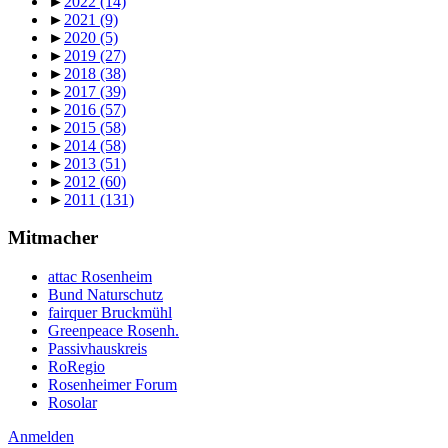
►
2022
(14)
►
2021
(9)
►
2020
(5)
►
2019
(27)
►
2018
(38)
►
2017
(39)
►
2016
(57)
►
2015
(58)
►
2014
(58)
►
2013
(51)
►
2012
(60)
►
2011
(131)
Mitmacher
attac Rosenheim
Bund Naturschutz
fairquer Bruckmühl
Greenpeace Rosenh.
Passivhauskreis
RoRegio
Rosenheimer Forum
Rosolar
Anmelden