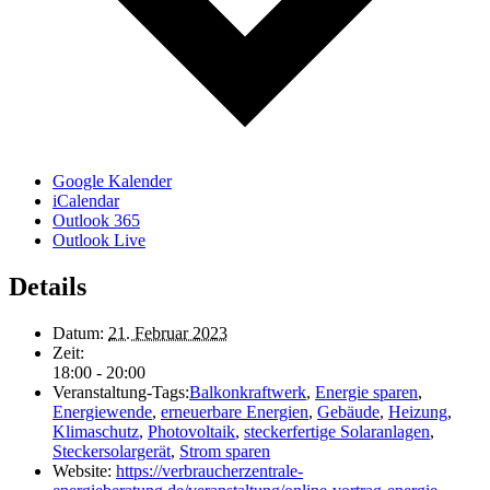
Google Kalender
iCalendar
Outlook 365
Outlook Live
Details
Datum:
21. Februar 2023
Zeit:
18:00 - 20:00
Veranstaltung-Tags:
Balkonkraftwerk
,
Energie sparen
,
Energiewende
,
erneuerbare Energien
,
Gebäude
,
Heizung
,
Klimaschutz
,
Photovoltaik
,
steckerfertige Solaranlagen
,
Steckersolargerät
,
Strom sparen
Website:
https://verbraucherzentrale-