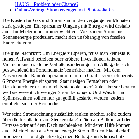
HAUS – Problem oder Chance?
Online-Vortrag: Strom erzeugen mit Photovoltaik
»
Die Kosten für Gas und Strom sind in den vergangenen Monaten
stark gestiegen. Ein sparsamer Umgang mit Energie wird deshalb
auch für Mieter:innen immer wichtiger. Wer zudem Strom aus
Sonnenenergie produziert, macht sich unabhängig von fossilen
Energieträgern.
Die gute Nachricht: Um Energie zu sparen, muss man keinesfalls
hohen Aufwand betreiben oder größere Investitionen tätigen.
Vielmehr sind es kleine Verhaltensänderungen im Alltag, die sich
postwendend im Portemonnaie bemerkbar machen. Mit dem
Absenken der Raumtemperatur um nur ein Grad lassen sich bereits
6 Prozent Energie einsparen. Statt riesigen Fernsehern oder
Desktoprechnern ist man mit Notebooks oder Tablets besser beraten,
weil sie wesentlich weniger Strom benötigen. Und Wasch- und
Spülmaschinen sollten nur gut gefüllt gestartet werden, zudem
empfiehlt sich der Ecomodus.
Wer seine Stromrechnung zusätzlich senken möchte, sollte zudem
über die Installation von Steckersolar-Geräten am Balkon, auf der
Terrasse oder auf dem Dach nachdenken. Mit deren Hilfe können
auch Mieter:innen aus Sonnenenergie Strom für den Eigenbedarf
produzieren – und gleichzeitig einen Beitrag zum Klimaschutz