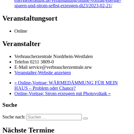
energieberatung.de/veranstaltung/online-vortrag-energie-
sparen-und-strom-selbst-erzeugen-di23/2023-02-21/
Veranstaltungsort
Online
Veranstalter
Verbraucherzentrale Nordrhein-Westfalen
Telefon
0211 3809-0
E-Mail
service@verbraucherzentrale.nrw
Veranstalter-Website anzeigen
«
Online-Vortrag: WÄRMEDÄMMUNG FÜR MEIN
HAUS – Problem oder Chance?
Online-Vortrag: Strom erzeugen mit Photovoltaik
»
Suche
Suche nach:
Nächste Termine