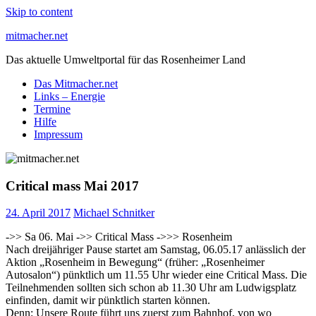
Skip to content
mitmacher.net
Das aktuelle Umweltportal für das Rosenheimer Land
Das Mitmacher.net
Links – Energie
Termine
Hilfe
Impressum
Critical mass Mai 2017
24. April 2017
Michael Schnitker
->> Sa 06. Mai ->>
Critical Mass ->>> Rosenheim
Nach dreijähriger Pause startet am Samstag, 06.05.17 anlässlich der
Aktion „
Rosenheim
in Bewegung“ (früher: „Rosenheimer
Autosalon“) pünktlich um 11.55 Uhr wieder eine
Critical
Mass
. Die
Teilnehmenden sollten sich schon ab 11.30 Uhr am Ludwigsplatz
einfinden, damit wir pünktlich starten können.
Denn: Unsere Route führt uns zuerst zum Bahnhof, von wo