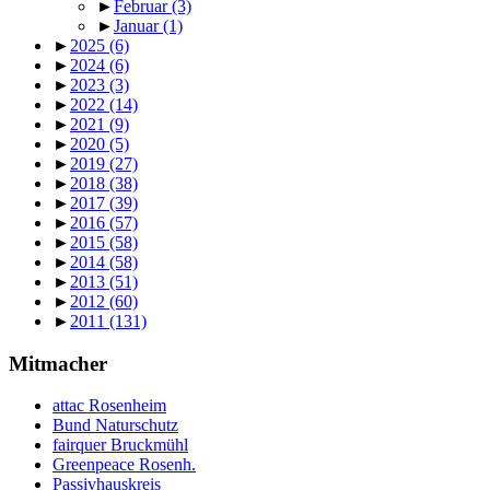
►
Februar
(3)
►
Januar
(1)
►
2025
(6)
►
2024
(6)
►
2023
(3)
►
2022
(14)
►
2021
(9)
►
2020
(5)
►
2019
(27)
►
2018
(38)
►
2017
(39)
►
2016
(57)
►
2015
(58)
►
2014
(58)
►
2013
(51)
►
2012
(60)
►
2011
(131)
Mitmacher
attac Rosenheim
Bund Naturschutz
fairquer Bruckmühl
Greenpeace Rosenh.
Passivhauskreis