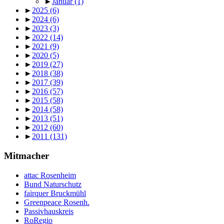
►
Januar
(1)
►
2025
(6)
►
2024
(6)
►
2023
(3)
►
2022
(14)
►
2021
(9)
►
2020
(5)
►
2019
(27)
►
2018
(38)
►
2017
(39)
►
2016
(57)
►
2015
(58)
►
2014
(58)
►
2013
(51)
►
2012
(60)
►
2011
(131)
Mitmacher
attac Rosenheim
Bund Naturschutz
fairquer Bruckmühl
Greenpeace Rosenh.
Passivhauskreis
RoRegio