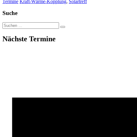
Termine
Kraft-Wärme-Kopplung
,
Solartreff
Suche
Suche
nach:
Nächste Termine