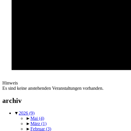
Hinweis
Es sind keine anstehenden Veranstaltungen vorhanden.
archiv
▼
2026
(9)
►
Mai
(4)
►
März
(1)
►
Februar
(3)