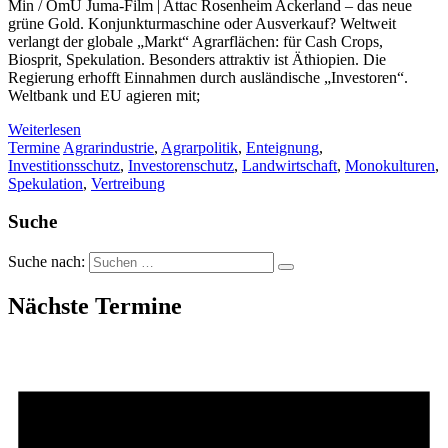
Min / OmU Juma-Film | Attac Rosenheim Ackerland – das neue
grüne Gold. Konjunkturmaschine oder Ausverkauf? Weltweit
verlangt der globale „Markt“ Agrarflächen: für Cash Crops,
Biosprit, Spekulation. Besonders attraktiv ist Äthiopien. Die
Regierung erhofft Einnahmen durch ausländische „Investoren“.
Weltbank und EU agieren mit;
Weiterlesen
Termine
Agrarindustrie
,
Agrarpolitik
,
Enteignung
,
Investitionsschutz
,
Investorenschutz
,
Landwirtschaft
,
Monokulturen
,
Spekulation
,
Vertreibung
Suche
Suche nach:
Nächste Termine