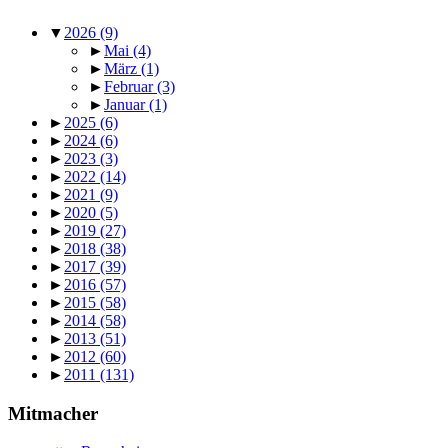
▼
2026
(9)
►
Mai
(4)
►
März
(1)
►
Februar
(3)
►
Januar
(1)
►
2025
(6)
►
2024
(6)
►
2023
(3)
►
2022
(14)
►
2021
(9)
►
2020
(5)
►
2019
(27)
►
2018
(38)
►
2017
(39)
►
2016
(57)
►
2015
(58)
►
2014
(58)
►
2013
(51)
►
2012
(60)
►
2011
(131)
Mitmacher