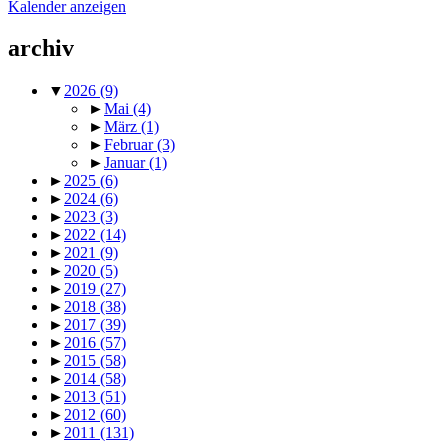
Kalender anzeigen
archiv
▼
2026
(9)
►
Mai
(4)
►
März
(1)
►
Februar
(3)
►
Januar
(1)
►
2025
(6)
►
2024
(6)
►
2023
(3)
►
2022
(14)
►
2021
(9)
►
2020
(5)
►
2019
(27)
►
2018
(38)
►
2017
(39)
►
2016
(57)
►
2015
(58)
►
2014
(58)
►
2013
(51)
►
2012
(60)
►
2011
(131)