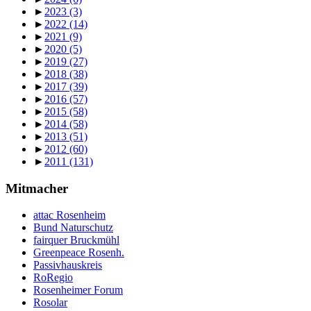
►
2023
(3)
►
2022
(14)
►
2021
(9)
►
2020
(5)
►
2019
(27)
►
2018
(38)
►
2017
(39)
►
2016
(57)
►
2015
(58)
►
2014
(58)
►
2013
(51)
►
2012
(60)
►
2011
(131)
Mitmacher
attac Rosenheim
Bund Naturschutz
fairquer Bruckmühl
Greenpeace Rosenh.
Passivhauskreis
RoRegio
Rosenheimer Forum
Rosolar