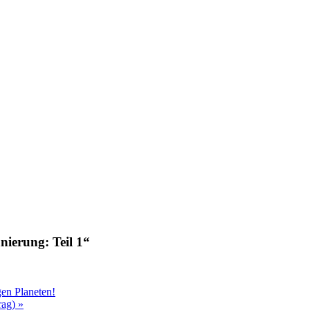
ierung: Teil 1“
gen Planeten!
rag)
»