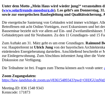
Unter dem Motto „Mein Haus wird wieder jung!“ veranstalten di
(
www.solarfreunde-moosburg.de
). Los geht’s am Donnerstag, 
sowie zur energetischen Baubegleitung und Qualitätssicherung. All
Die energetische Sanierung von Gebäuden wird immer wichtiger. Alle,
Betroffenen mit acht Online-Vorträgen, zwei Exkursionen und bei de
Bauseminar bezieht sich vor allem auf Ein- und Zweifamilienhäuse
Gebäudetypen und für Neubauten. Zu den 11 Grundlagen- und 15 Facht
Zum Auftakt am 31. März geht es um erste Grundlagen.
Raimund Be
vor. Hauptreferent ist
Ulrich Jung
von der bayerischen Architektenka
einleitenden Energieberatung darstellen. Anschließend beschreibt er
zur Einliegerwohnung. Zum Abschluss informiert Jung über die Vortei
Diskussion zur Verfügung.
Die Teilnahme ist frei. Fragen zum Thema können auch vorab unter:
Zoom Zugangsdaten:
https://haw-landshut-de.zoom.us/j/83615489343?pwd=OHJGU
Meeting-ID: 836 1548 9343
Kenncode: 171873