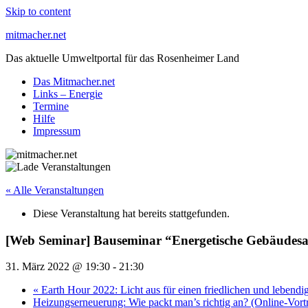
Skip to content
mitmacher.net
Das aktuelle Umweltportal für das Rosenheimer Land
Das Mitmacher.net
Links – Energie
Termine
Hilfe
Impressum
« Alle Veranstaltungen
Diese Veranstaltung hat bereits stattgefunden.
[Web Seminar] Bauseminar “Energetische Gebäudesan
31. März 2022 @ 19:30
-
21:30
«
Earth Hour 2022: Licht aus für einen friedlichen und lebendi
Heizungserneuerung: Wie packt man’s richtig an? (Online-Vort