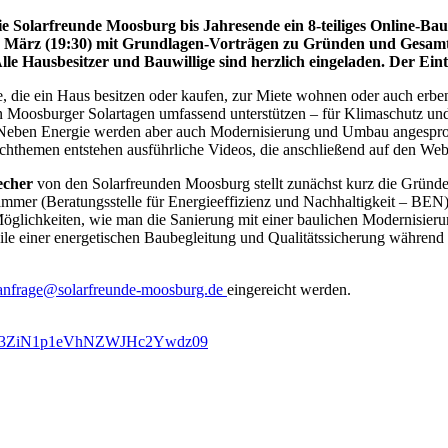
e Solarfreunde Moosburg bis Jahresende ein 8-teiliges Online-B
31. März (19:30) mit Grundlagen-Vorträgen zu Gründen und Gesam
e Hausbesitzer und Bauwillige sind herzlich eingeladen. Der Eintrit
 die ein Haus besitzen oder kaufen, zur Miete wohnen oder auch erben,
n Moosburger Solartagen umfassend unterstützen – für Klimaschutz un
r. Neben Energie werden aber auch Modernisierung und Umbau angespro
hemen entstehen ausführliche Videos, die anschließend auf den Websei
cher
von den Solarfreunden Moosburg stellt zunächst kurz die Gründ
mmer (Beratungsstelle für Energieeffizienz und Nachhaltigkeit – BEN).
 Möglichkeiten, wie man die Sanierung mit einer baulichen Modernisieru
le einer energetischen Baubegleitung und Qualitätssicherung während 
anfrage@solarfreunde-moosburg.de
eingereicht werden.
mNtd3ZiN1p1eVhNZWJHc2Ywdz09