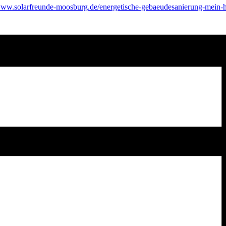
/www.solarfreunde-moosburg.de/energetische-gebaeudesanierung-mein-h