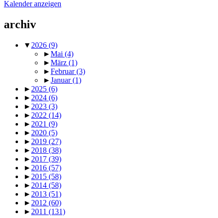
Kalender anzeigen
archiv
▼
2026
(9)
►
Mai
(4)
►
März
(1)
►
Februar
(3)
►
Januar
(1)
►
2025
(6)
►
2024
(6)
►
2023
(3)
►
2022
(14)
►
2021
(9)
►
2020
(5)
►
2019
(27)
►
2018
(38)
►
2017
(39)
►
2016
(57)
►
2015
(58)
►
2014
(58)
►
2013
(51)
►
2012
(60)
►
2011
(131)