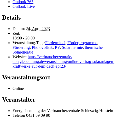
Outlook 365
Outlook Live
Details
Datum:
24. April 2023
Zeit:
18:00 - 20:00
Veranstaltung-Tags:
Fördermittel
,
Förderprogramme
,
Förderung
,
Photovoltaik
,
PV
,
Solarthermie
,
thermische
Solarenergie
Website:
https://verbraucherzentrale-
energieberatung.de/veranstaltung/online-vortrag-solaranlagen-
kraftwerke-auf-dem-dach-apr23/
Veranstaltungsort
Online
Veranstalter
Energieberatung der Verbraucherzentrale Schleswig-Holstein
Telefon
0431 59 09 90