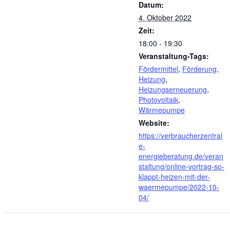
Datum:
4. Oktober 2022
Zeit:
18:00 - 19:30
Veranstaltung-Tags:
Fördermittel
,
Förderung
,
Heizung
,
Heizungserneuerung
,
Photovoltaik
,
Wärmepumpe
Website:
https://verbraucherzentral
e-
energieberatung.de/veran
staltung/online-vortrag-so-
klappt-heizen-mit-der-
waermepumpe/2022-10-
04/