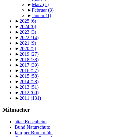
►
März
(1)
►
Februar
(3)
►
Januar
(1)
►
2025
(6)
►
2024
(6)
►
2023
(3)
►
2022
(14)
►
2021
(9)
►
2020
(5)
►
2019
(27)
►
2018
(38)
►
2017
(39)
►
2016
(57)
►
2015
(58)
►
2014
(58)
►
2013
(51)
►
2012
(60)
►
2011
(131)
Mitmacher
attac Rosenheim
Bund Naturschutz
fairquer Bruckmühl