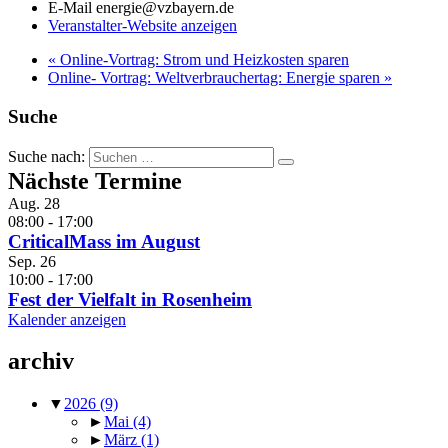
E-Mail
energie@vzbayern.de
Veranstalter-Website anzeigen
«
Online-Vortrag: Strom und Heizkosten sparen
Online- Vortrag: Weltverbrauchertag: Energie sparen
»
Suche
Suche nach:
Nächste Termine
Aug.
28
08:00
-
17:00
CriticalMass im August
Sep.
26
10:00
-
17:00
Fest der Vielfalt in Rosenheim
Kalender anzeigen
archiv
▼
2026
(9)
►
Mai
(4)
►
März
(1)