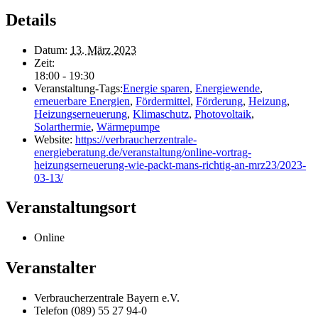
Details
Datum:
13. März 2023
Zeit:
18:00 - 19:30
Veranstaltung-Tags:
Energie sparen
,
Energiewende
,
erneuerbare Energien
,
Fördermittel
,
Förderung
,
Heizung
,
Heizungserneuerung
,
Klimaschutz
,
Photovoltaik
,
Solarthermie
,
Wärmepumpe
Website:
https://verbraucherzentrale-
energieberatung.de/veranstaltung/online-vortrag-
heizungserneuerung-wie-packt-mans-richtig-an-mrz23/2023-
03-13/
Veranstaltungsort
Online
Veranstalter
Verbraucherzentrale Bayern e.V.
Telefon
(089) 55 27 94-0