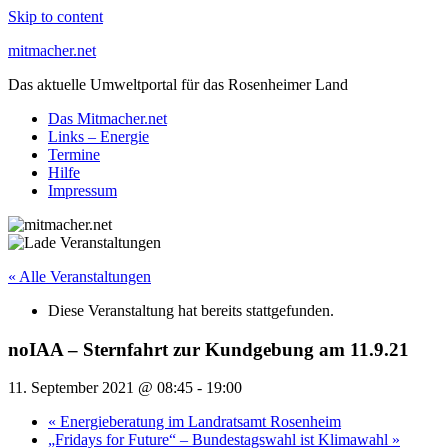
Skip to content
mitmacher.net
Das aktuelle Umweltportal für das Rosenheimer Land
Das Mitmacher.net
Links – Energie
Termine
Hilfe
Impressum
« Alle Veranstaltungen
Diese Veranstaltung hat bereits stattgefunden.
noIAA – Sternfahrt zur Kundgebung am 11.9.21
11. September 2021 @ 08:45
-
19:00
«
Energieberatung im Landratsamt Rosenheim
„Fridays for Future“ – Bundestagswahl ist Klimawahl
»