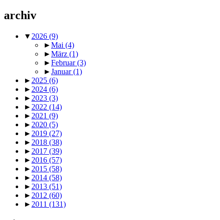
archiv
▼
2026
(9)
►
Mai
(4)
►
März
(1)
►
Februar
(3)
►
Januar
(1)
►
2025
(6)
►
2024
(6)
►
2023
(3)
►
2022
(14)
►
2021
(9)
►
2020
(5)
►
2019
(27)
►
2018
(38)
►
2017
(39)
►
2016
(57)
►
2015
(58)
►
2014
(58)
►
2013
(51)
►
2012
(60)
►
2011
(131)