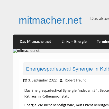
Skip
to
content
mitmacher.net
Das aktue
Das Mitmacher.net
Links – Energie
Termin
Energiesparfestival Synergie in K
3. September 2022
Robert Freund
Das Energiesparfestival Synergie findet am 24. Sep
Rathaus in Kolbermoor statt.
Energie, die nicht benötigt wird, muss nicht bereitge