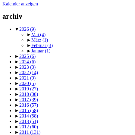
Kalender anzeigen
archiv
▼
2026
(9)
►
Mai
(4)
►
März
(1)
►
Februar
(3)
►
Januar
(1)
►
2025
(6)
►
2024
(6)
►
2023
(3)
►
2022
(14)
►
2021
(9)
►
2020
(5)
►
2019
(27)
►
2018
(38)
►
2017
(39)
►
2016
(57)
►
2015
(58)
►
2014
(58)
►
2013
(51)
►
2012
(60)
►
2011
(131)