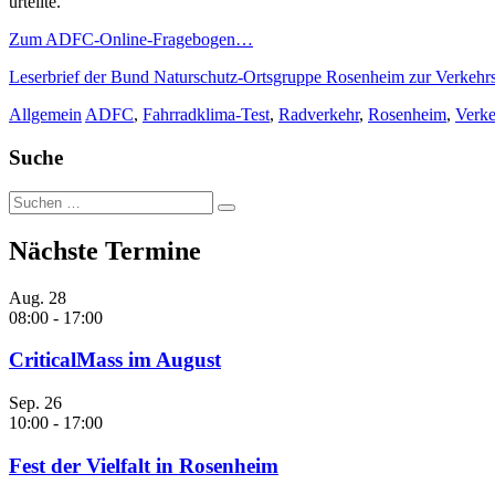
urteilte.
Zum ADFC-Online-Fragebogen…
Leserbrief der Bund Naturschutz-Ortsgruppe Rosenheim zur Verkehr
Allgemein
ADFC
,
Fahrradklima-Test
,
Radverkehr
,
Rosenheim
,
Verke
Suche
Suche
nach:
Nächste Termine
Aug.
28
08:00
-
17:00
CriticalMass im August
Sep.
26
10:00
-
17:00
Fest der Vielfalt in Rosenheim