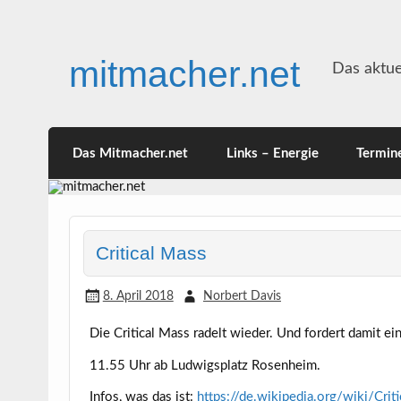
Skip
to
content
mitmacher.net
Das aktue
Das Mitmacher.net
Links – Energie
Termin
Critical Mass
8. April 2018
Norbert Davis
Die Critical Mass radelt wieder. Und fordert damit e
11.55 Uhr ab Ludwigsplatz Rosenheim.
Infos, was das ist:
https://de.wikipedia.org/wiki/Cri