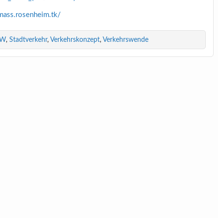
l-mass.rosenheim.tk/
KW
,
Stadtverkehr
,
Verkehrskonzept
,
Verkehrswende