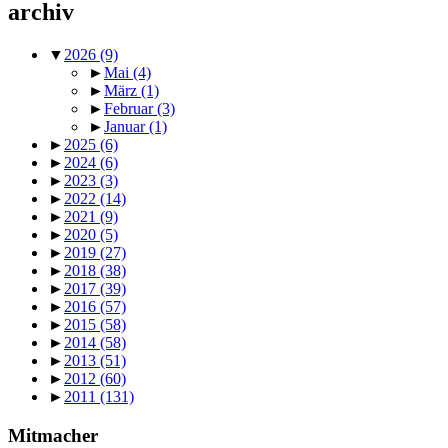
archiv
▼
2026
(9)
►
Mai
(4)
►
März
(1)
►
Februar
(3)
►
Januar
(1)
►
2025
(6)
►
2024
(6)
►
2023
(3)
►
2022
(14)
►
2021
(9)
►
2020
(5)
►
2019
(27)
►
2018
(38)
►
2017
(39)
►
2016
(57)
►
2015
(58)
►
2014
(58)
►
2013
(51)
►
2012
(60)
►
2011
(131)
Mitmacher