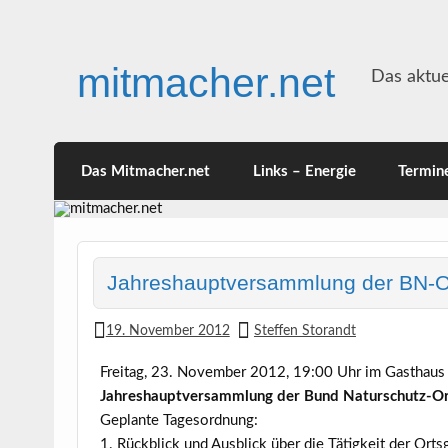
Skip
to
content
mitmacher.net
Das aktue
Das Mitmacher.net
Links – Energie
Termin
Jahreshauptversammlung der BN-O
19. November 2012
Steffen Storandt
Freitag, 23. November 2012, 19:00 Uhr im Gasthaus 
Jahreshauptversammlung
der Bund Naturschutz-O
Geplante Tagesordnung:
1. Rückblick und Ausblick über die Tätigkeit der Ort