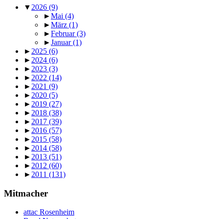
▼
2026
(9)
►
Mai
(4)
►
März
(1)
►
Februar
(3)
►
Januar
(1)
►
2025
(6)
►
2024
(6)
►
2023
(3)
►
2022
(14)
►
2021
(9)
►
2020
(5)
►
2019
(27)
►
2018
(38)
►
2017
(39)
►
2016
(57)
►
2015
(58)
►
2014
(58)
►
2013
(51)
►
2012
(60)
►
2011
(131)
Mitmacher
attac Rosenheim