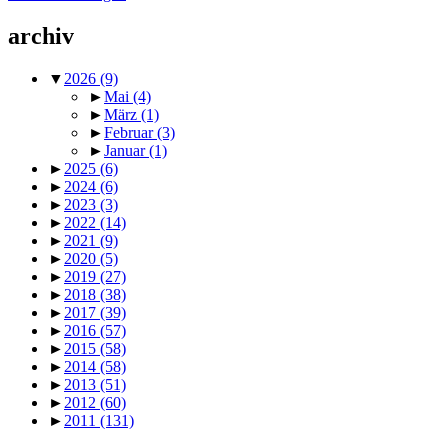
archiv
▼
2026
(9)
►
Mai
(4)
►
März
(1)
►
Februar
(3)
►
Januar
(1)
►
2025
(6)
►
2024
(6)
►
2023
(3)
►
2022
(14)
►
2021
(9)
►
2020
(5)
►
2019
(27)
►
2018
(38)
►
2017
(39)
►
2016
(57)
►
2015
(58)
►
2014
(58)
►
2013
(51)
►
2012
(60)
►
2011
(131)