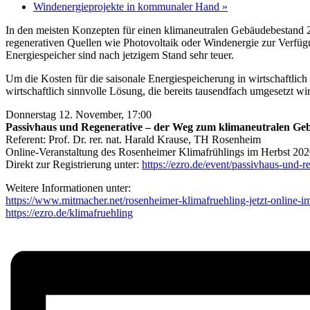
Windenergieprojekte in kommunaler Hand
»
In den meisten Konzepten für einen klimaneutralen Gebäudebestand 2
regenerativen Quellen wie Photovoltaik oder Windenergie zur Verfüg
Energiespeicher sind nach jetzigem Stand sehr teuer.
Um die Kosten für die saisonale Energiespeicherung in wirtschaftlich
wirtschaftlich sinnvolle Lösung, die bereits tausendfach umgesetzt wir
Donnerstag 12. November, 17:00
Passivhaus und Regenerative – der Weg zum klimaneutralen Ge
Referent: Prof. Dr. rer. nat. Harald Krause, TH Rosenheim
Online-Veranstaltung des Rosenheimer Klimafrühlings im Herbst 20
Direkt zur Registrierung unter:
https://ezro.de/event/passivhaus-und
Weitere Informationen unter:
https://www.mitmacher.net/rosenheimer-klimafruehling-jetzt-online-i
https://ezro.de/klimafruehling