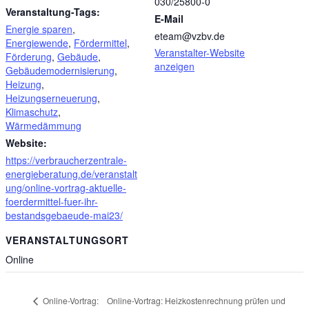
030/25800-0
Veranstaltung-Tags:
E-Mail
Energie sparen
,
eteam@vzbv.de
Energiewende
,
Fördermittel
,
Veranstalter-Website
Förderung
,
Gebäude
,
anzeigen
Gebäudemodernisierung
,
Heizung
,
Heizungserneuerung
,
Klimaschutz
,
Wärmedämmung
Website:
https://verbraucherzentrale-
energieberatung.de/veranstalt
ung/online-vortrag-aktuelle-
foerdermittel-fuer-ihr-
bestandsgebaeude-mai23/
VERANSTALTUNGSORT
Online
Online-Vortrag: Heizkostenrechnung prüfen und
Online-Vortrag: