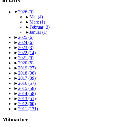
▼
2026
(9)
►
Mai
(4)
►
März
(1)
►
Februar
(3)
►
Januar
(1)
►
2025
(6)
►
2024
(6)
►
2023
(3)
►
2022
(14)
►
2021
(9)
►
2020
(5)
►
2019
(27)
►
2018
(38)
►
2017
(39)
►
2016
(57)
►
2015
(58)
►
2014
(58)
►
2013
(51)
►
2012
(60)
►
2011
(131)
Mitmacher