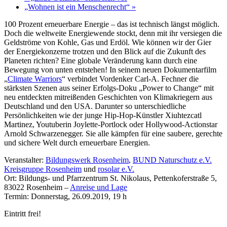
„Wohnen ist ein Menschenrecht“
»
100 Prozent erneuerbare Energie – das ist technisch längst möglich.
Doch die weltweite Energiewende stockt, denn mit ihr versiegen die
Geldströme von Kohle, Gas und Erdöl. Wie können wir der Gier
der Energiekonzerne trotzen und den Blick auf die Zukunft des
Planeten richten? Eine globale Veränderung kann durch eine
Bewegung von unten entstehen! In seinem neuen Dokumentarfilm
„
Climate Warriors
“ verbindet Vordenker Carl-A. Fechner die
stärksten Szenen aus seiner Erfolgs-Doku „Power to Change“ mit
neu entdeckten mitreißenden Geschichten von Klimakriegern aus
Deutschland und den USA. Darunter so unterschiedliche
Persönlichkeiten wie der junge Hip-Hop-Künstler Xiuhtezcatl
Martinez, Youtuberin Joylette-Portlock oder Hollywood-Actionstar
Arnold Schwarzenegger. Sie alle kämpfen für eine saubere, gerechte
und sichere Welt durch erneuerbare Energien.
Veranstalter:
Bildungswerk Rosenheim
,
BUND Naturschutz e.V.
Kreisgruppe Rosenheim
und
rosolar e.V.
Ort: Bildungs- und Pfarrzentrum St. Nikolaus, Pettenkoferstraße 5,
83022 Rosenheim –
Anreise und Lage
Termin: Donnerstag, 26.09.2019, 19 h
Eintritt frei!