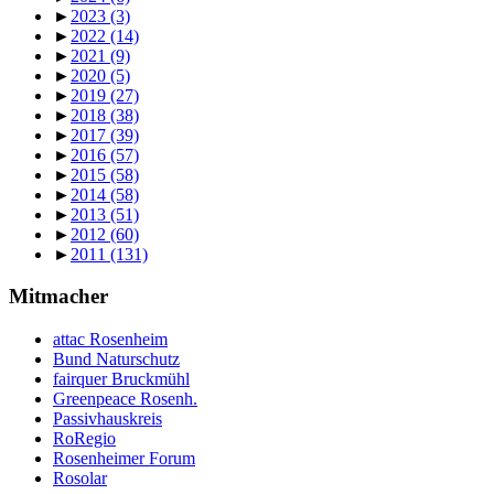
►
2023
(3)
►
2022
(14)
►
2021
(9)
►
2020
(5)
►
2019
(27)
►
2018
(38)
►
2017
(39)
►
2016
(57)
►
2015
(58)
►
2014
(58)
►
2013
(51)
►
2012
(60)
►
2011
(131)
Mitmacher
attac Rosenheim
Bund Naturschutz
fairquer Bruckmühl
Greenpeace Rosenh.
Passivhauskreis
RoRegio
Rosenheimer Forum
Rosolar