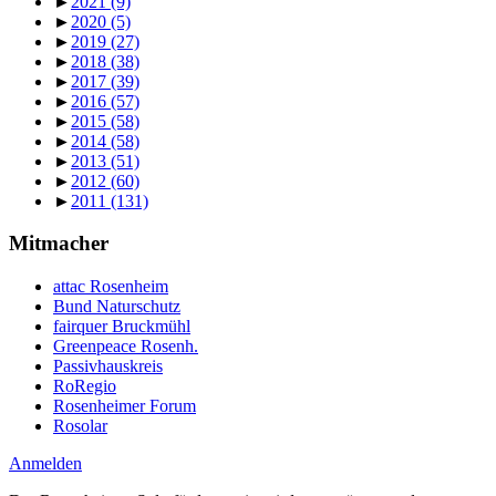
►
2021
(9)
►
2020
(5)
►
2019
(27)
►
2018
(38)
►
2017
(39)
►
2016
(57)
►
2015
(58)
►
2014
(58)
►
2013
(51)
►
2012
(60)
►
2011
(131)
Mitmacher
attac Rosenheim
Bund Naturschutz
fairquer Bruckmühl
Greenpeace Rosenh.
Passivhauskreis
RoRegio
Rosenheimer Forum
Rosolar
Anmelden