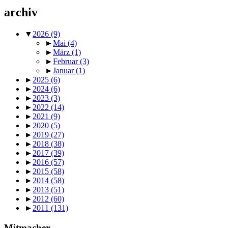
archiv
▼
2026
(9)
►
Mai
(4)
►
März
(1)
►
Februar
(3)
►
Januar
(1)
►
2025
(6)
►
2024
(6)
►
2023
(3)
►
2022
(14)
►
2021
(9)
►
2020
(5)
►
2019
(27)
►
2018
(38)
►
2017
(39)
►
2016
(57)
►
2015
(58)
►
2014
(58)
►
2013
(51)
►
2012
(60)
►
2011
(131)
Mitmacher